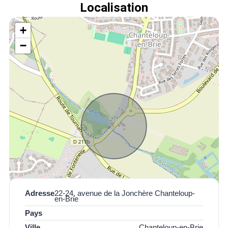
Localisation
+
−
Adresse
22-24, avenue de la Jonchère Chanteloup-
en-Brie
Pays
Ville
Chanteloup-en-Brie